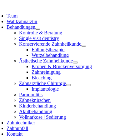
Zum
Inhalt
Team
springen
Wahlzahnärztin
Behandlungen
Kontrolle & Beratung
Single visit dentistry
Konservierende Zahnheilkunde
Füllungstherapie
Wurzelbehandlung
Ästhetische Zahnheilkunde
Kronen & Brückenversorgung
Zahnreinigung
Bleaching
Zahnärztliche Chirurgie
Implantologie
Parodontitis
Zähneknirschen
Kinderbehandlung
Akutbehandlung
Vollnarkose | Sedierung
Zahntechniker
Zahnunfall
Kontakt