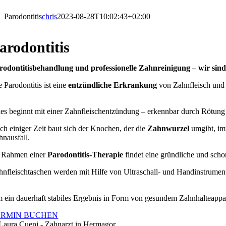
Parodontitis
chris
2023-08-28T10:02:43+02:00
arodontitis
rodontitisbehandlung und professionelle Zahnreinigung – wir sind 
 Parodontitis ist eine
entzündliche Erkrankung
von Zahnfleisch und
les beginnt mit einer Zahnfleischentzündung – erkennbar durch Rötung
ch einiger Zeit baut sich der Knochen, der die
Zahnwurzel
umgibt, im
hnausfall.
 Rahmen einer
Parodontitis-Therapie
findet eine gründliche und scho
hnfleischtaschen werden mit Hilfe von Ultraschall- und Handinstrumen
 ein dauerhaft stabiles Ergebnis in Form von gesundem Zahnhalteappar
ERMIN BUCHEN