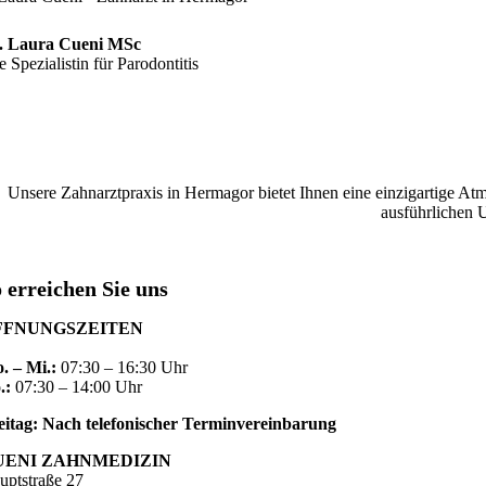
. Laura Cueni MSc
e Spezialistin für Parodontitis
Unsere Zahnarztpraxis in Hermagor bietet Ihnen eine einzigartige 
ausführlichen 
 erreichen Sie uns
FFNUNGSZEITEN
. – Mi.:
07:30 – 16:30 Uhr
.:
07:30 – 14:00 Uhr
eitag: Nach telefonischer Terminvereinbarung
UENI ZAHNMEDIZIN
uptstraße 27