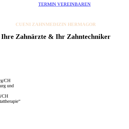
TERMIN VEREINBAREN
CUENI ZAHNMEDIZIN HERMAGOR
Ihre Zahnärzte & Ihr Zahntechniker
urg/CH
ourg und
el/CH
attherapie“