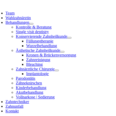
Zum
Inhalt
Team
springen
Wahlzahnärztin
Behandlungen
Kontrolle & Beratung
Single visit dentistry
Konservierende Zahnheilkunde
Füllungstherapie
Wurzelbehandlung
Ästhetische Zahnheilkunde
Kronen & Brückenversorgung
Zahnreinigung
Bleaching
Zahnärztliche Chirurgie
Implantologie
Parodontitis
Zähneknirschen
Kinderbehandlung
Akutbehandlung
Vollnarkose | Sedierung
Zahntechniker
Zahnunfall
Kontakt