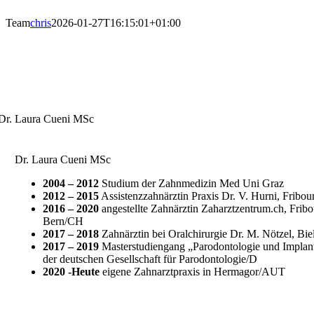
Team
chris
2026-01-27T16:15:01+01:00
Dr. Laura Cueni MSc
2004 – 2012
Studium der Zahnmedizin Med Uni Graz
2012 – 2015
Assistenzzahnärztin Praxis Dr. V. Hurni, Fribo
2016 – 2020
angestellte Zahnärztin Zaharztzentrum.ch, Frib
Bern/CH
2017 – 2018
Zahnärztin bei Oralchirurgie Dr. M. Nötzel, Bi
2017 – 2019
Masterstudiengang „Parodontologie und Implant
der deutschen Gesellschaft für Parodontologie/D
2020 -Heute
eigene Zahnarztpraxis in Hermagor/AUT