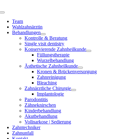
Zum
Inhalt
Toggle
springen
Navigation
Team
Wahlzahnärztin
Behandlungen
Kontrolle & Beratung
Single visit dentistry
Konservierende Zahnheilkunde
Füllungstherapie
Wurzelbehandlung
Ästhetische Zahnheilkunde
Kronen & Brückenversorgung
Zahnreinigung
Bleaching
Zahnärztliche Chirurgie
Implantologie
Parodontitis
Zähneknirschen
Kinderbehandlung
Akutbehandlung
Vollnarkose | Sedierung
Zahntechniker
Zahnunfall
Kontakt