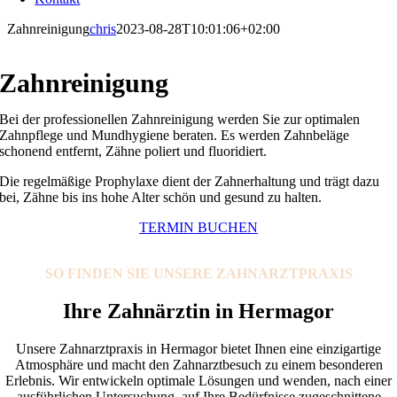
Zahnreinigung
chris
2023-08-28T10:01:06+02:00
Zahnreinigung
Bei der professionellen Zahnreinigung werden Sie zur optimalen
Zahnpflege und Mundhygiene beraten. Es werden Zahnbeläge
schonend entfernt, Zähne poliert und fluoridiert.
Die regelmäßige Prophylaxe dient der Zahnerhaltung und trägt dazu
bei, Zähne bis ins hohe Alter schön und gesund zu halten.
TERMIN BUCHEN
S
O FIN
DEN SIE UNS
ERE ZAHNARZTPRAXIS
Ihre Zahnärztin in Hermagor
Unsere Zahnarztpraxis in Hermagor bietet Ihnen eine einzigartige
Atmosphäre und macht den Zahnarztbesuch zu einem besonderen
Erlebnis. Wir entwickeln optimale Lösungen und wenden, nach einer
ausführlichen Untersuchung, auf Ihre Bedürfnisse zugeschnittene