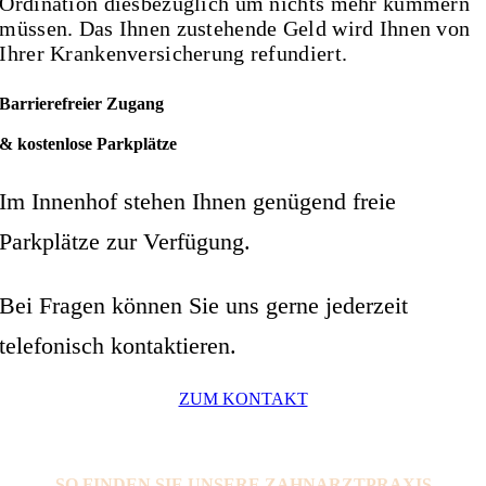
Ordination diesbezüglich um nichts mehr kümmern
müssen. Das Ihnen zustehende Geld wird Ihnen von
Ihrer Krankenversicherung refundiert.
Barrierefreier Zugang
& kostenlose Parkplätze
Im I
nnenhof ste
hen Ihnen genügend freie
Parkplätze zur Verfügung.
Bei Fragen können Sie uns gerne jederzeit
telefonisch kontaktieren.
ZUM KONTAKT
S
O FIN
DEN SIE UNS
ERE ZAHNARZTPRAXIS