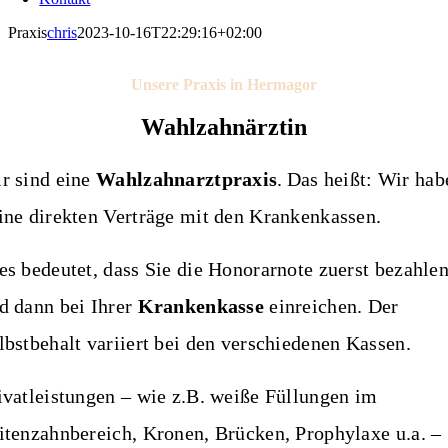
Praxis
chris
2023-10-16T22:29:16+02:00
Unsere Praxis in Hermagor
Wahlzahnärztin
r sind eine
Wahlzahnarztpraxis
.
Das heißt: Wir hab
ine direkten Verträge mit den Krankenkassen.
es bedeutet, dass Sie die
Honorarnote
zuerst bezahle
d dann bei Ihrer
Krankenkasse
einreichen. Der
lbstbehalt variiert bei den verschiedenen Kassen.
ivatleistungen
– wie z.B. weiße Füllungen im
itenzahnbereich, Kronen, Brücken, Prophylaxe u.a. –