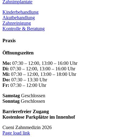
Zahnimplantate
Kinderbehandlung
Akutbehandlung
Zahnreinigung
Kontrolle & Beratung
Praxis
Öffnungszeiten
Mo:
07:30 – 12:00, 13:00 – 16:00 Uhr
Di:
07:30 – 12:00, 13:00 – 16:00 Uhr
Mi:
07:30 – 12:00, 13:00 – 18:00 Uhr
Do:
07:30 – 13:30 Uhr
Fr:
07:30 – 12:00 Uhr
Samstag
Geschlossen
Sonntag
Geschlossen
Barrierefreier Zugang
Kostenlose Parkplätze im Innenhof
Cueni Zahnmedizin 2026
Facebook
Instagram
Page load link