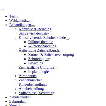
Zum
Inhalt
Toggle
springen
Navigation
Team
Wahlzahnärztin
Behandlungen
Kontrolle & Beratung
Single visit dentistry
Konservierende Zahnheilkunde
Füllungstherapie
Wurzelbehandlung
Ästhetische Zahnheilkunde
Kronen & Brückenversorgung
Zahnreinigung
Bleaching
Zahnärztliche Chirurgie
Implantologie
Parodontitis
Zähneknirschen
Kinderbehandlung
Akutbehandlung
Vollnarkose | Sedierung
Zahntechniker
Zahnunfall
Kontakt