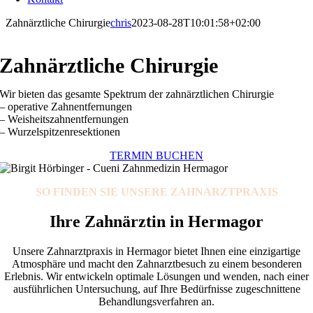
Zahnärztliche Chirurgie
chris
2023-08-28T10:01:58+02:00
Zahnärztliche Chirurgie
Wir bieten das gesamte Spektrum der zahnärztlichen Chirurgie
– operative Zahnentfernungen
– Weisheitszahnentfernungen
– Wurzelspitzenresektionen
TERMIN BUCHEN
S
O FIN
DEN SIE UNS
ERE ZAHNARZTPRAXIS
Ihre Zahnärztin in Hermagor
Unsere Zahnarztpraxis in Hermagor bietet Ihnen eine einzigartige
Atmosphäre und macht den Zahnarztbesuch zu einem besonderen
Erlebnis. Wir entwickeln optimale Lösungen und wenden, nach einer
ausführlichen Untersuchung, auf Ihre Bedürfnisse zugeschnittene
Behandlungsverfahren an.