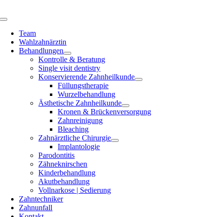
Zum
Inhalt
Toggle
springen
Navigation
Team
Wahlzahnärztin
Behandlungen
Kontrolle & Beratung
Single visit dentistry
Konservierende Zahnheilkunde
Füllungstherapie
Wurzelbehandlung
Ästhetische Zahnheilkunde
Kronen & Brückenversorgung
Zahnreinigung
Bleaching
Zahnärztliche Chirurgie
Implantologie
Parodontitis
Zähneknirschen
Kinderbehandlung
Akutbehandlung
Vollnarkose | Sedierung
Zahntechniker
Zahnunfall
Kontakt